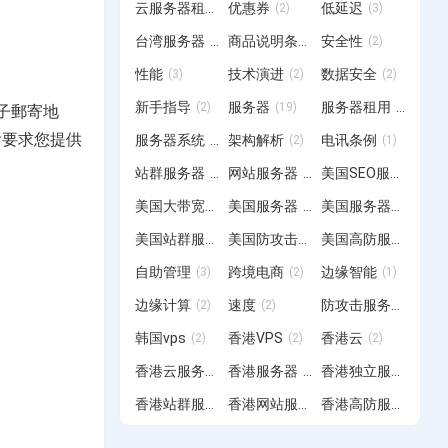
云服务器租用
优惠券
低延迟
(4)
(2)
(3)
台湾服务器
商品说明条例
安全性
(15)
(2)
(2)
性能
技术演进
数据安全
(3)
(2)
(2)
新手指导
服务器
服务器租用
(2)
(19)
(20)
子郵寄地
會要求您提供
服务器系统
架构解析
电讯条例
(12)
(2)
(1)
站群服务器
网站服务器
美国SEO服务器
(6)
(3)
(6)
美国大带宽服务器
美国服务器
美国服务器租用
(1)
(12)
(2)
美国站群服务器
美国防攻击服务器
美国高防服务器
(19)
(3)
(4)
自助管理
跨境电商
边缘智能
(3)
(2)
(1)
边缘计算
速度
防攻击服务器
(2)
(2)
(4)
韩国vps
香港VPS
香港云
(2)
(2)
(2)
香港云服务器
香港服务器
香港独立服务器
(6)
(28)
(2)
香港站群服务器
香港网站服务器
香港高防服务器
(11)
(3)
(7)