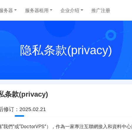
服务器
服务器租用
企业介绍
推广注册
日本云服务器
美国站群服务器
联系我们
韩国云服务
美国SEO
帮助中心
隐私条款(privacy)
选择您的日本云主机计划
选择您的美国高速服务器计划
韩国服务器租用
选择您的美国S
T 数据
中国香港沙田电信 CTG 数据
韩国首尔 K
泰国云服务器
香港高速服务器
越南云服务
香港站群服
中心
划
泰国云服务器租用，请联系客户经理
选择您的香港高速服务器计划
越南云服务器租
选择您的香港站
条款(privacy)
柬埔寨服务器
日本服务器
台湾服务器
请联系客户经
柬埔寨服务器租用优惠计划，请联系客户经
选择您的日本服务器计划
选择您的台湾服
理
修订：2025.02.21
新加坡服务器
菲律宾服务
（以下統稱“我們”或“DoctorVPS”），作為一家專注互聯網接入和資料
选择您的新加坡服务器计划
选择您的菲律宾