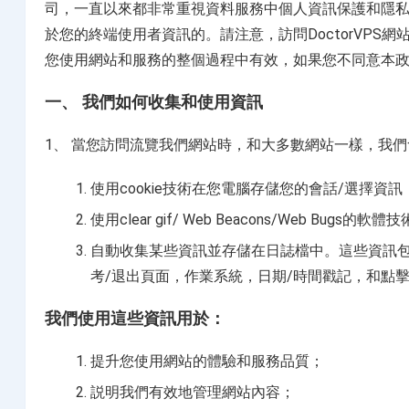
司，一直以來都非常重視資料服務中個人資訊保護和隱
於您的終端使用者資訊的。請注意，訪問DoctorVP
美国物理服务器
您使用網站和服務的整個過程中有效，如果您不同意本政策
选择您的美国物理服务器计划
一、 我們如何收集和使用資訊
英国服务器
选择您的英国服务器计划
1、 當您訪問流覽我們網站時，和大多數網站一樣，我們
使用cookie技術在您電腦存儲您的會話/選擇資訊
使用clear gif/ Web Beacons/Web Bu
自動收集某些資訊並存儲在日誌檔中。這些資訊包括： In
考/退出頁面，作業系統，日期/時間戳記，和點
我們使用這些資訊用於：
提升您使用網站的體驗和服務品質；
説明我們有效地管理網站內容；