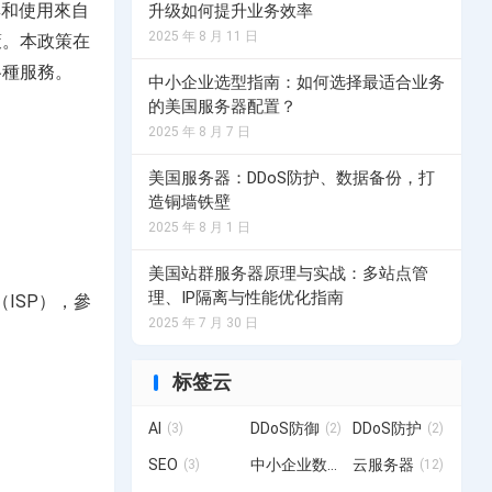
集和使用來自
升级如何提升业务效率
2025 年 8 月 11 日
策。本政策在
荷兰服务器
各種服務。
务器计划
选择您的荷兰服务器计划
中小企业选型指南：如何选择最适合业务
的美国服务器配置？
2025 年 8 月 7 日
务器计划
美国服务器：DDoS防护、数据备份，打
造铜墙铁壁
2025 年 8 月 1 日
美国站群服务器原理与实战：多站点管
理、IP隔离与性能优化指南
（ISP），參
2025 年 7 月 30 日
标签云
AI
DDoS防御
DDoS防护
(3)
(2)
(2)
SEO
中小企业数字化转型
云服务器
(3)
(3)
(12)