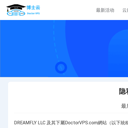
最新活动
云
定制服务
定制服务
定制服务
云服务器
服务器租用
企业介绍
有定制需求？对产品有
有定制需求？对产品有
有定制需求？对产品有
香港云服务器
香港服务器
关于我们
疑问？云产品均接受定
疑问？云产品均接受定
疑问？云产品均接受定
选择您的香港云主机计划
选择您的香港云主机计划
制，购买请联系TG
制，购买请联系TG
制，购买请联系TG
中国香港汇港电讯 WT
bellavps
bellavps
bellavps
新加坡云服务器
美国网站服务器
中心
新加坡vps云服务器租用完美计
选择您的美国网站服务器计划
隐私
美国云服务器
韩国服务器
美国云服务器租用优惠计划，
选择您的韩国服务器计划
理
最后
香港服务器
DREAMFLY LLC 及其下屬DoctorVPS.com網站
选择您的香港服务器计划