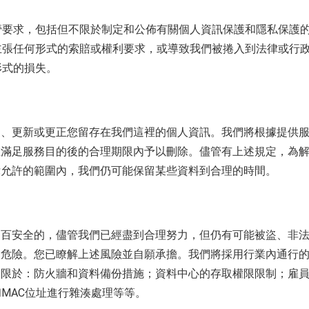
管要求，包括但不限於制定和公佈有關個人資訊保護和隱私保護
主張任何形式的索賠或權利要求，或導致我們被捲入到法律或行
形式的損失。
閱、更新或更正您留存在我們這裡的個人資訊。我們將根據提供
在滿足服務目的後的合理期限內予以刪除。儘管有上述規定，為
律允許的範圍內，我們仍可能保留某些資料到合理的時間。
之百安全的，儘管我們已經盡到合理努力，但仍有可能被盜、非
的危險。您已瞭解上述風險並自願承擔。我們將採用行業內通行
不限於：防火牆和資料備份措施；資料中心的存取權限限制；雇
和MAC位址進行雜湊處理等等。