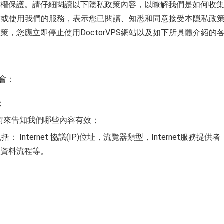
私權保護。請仔細閱讀以下隱私政策內容，以瞭解我們是如何收
S網站或使用我們的服務，表示您已閱讀、知悉和同意接受本隱私政
澳洲服务器
巴西服务器
，您應立即停止使用DoctorVPS網站以及如下所具體介紹的
选择您的澳洲服务器计划
选择您的巴西服
西班牙服务器
南非服务器
选择您的西班牙服务器计划
选择您的南非服
會：
；
gs的軟體技術來告知我們哪些內容有效；
ternet 協議(IP)位址，流覽器類型，Internet服務提供者
擊資料流程等。