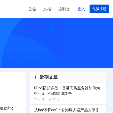
公告
文档
控制台
登入
免费注册
器
服务器
台湾云服务器
美国高速服务器
合作伙伴
完美计划
EO服务器计划
租用台湾云服务器计划，请联系服务器经理
选择您的美国服务器计划
T 数据中心
器
务器
菲律宾云服务器
美国高防服务器
用，请联系客户经理
群服务器计划
菲律宾云服务器租用，请联系客户经理
选择您的美国高防服务器计划
近期文章
越南服务器
务器计划
选择您的越南服务器计划
DDoS防护实战：香港高防服务器如何为
中小企业抵御网络攻击
2025 年 8 月 11 日
器
香港独享服务器
中心服務的公
服务器计划
选择您的香港独享服务器服务器计划
从IaaS到PaaS：香港服务器产品的服务