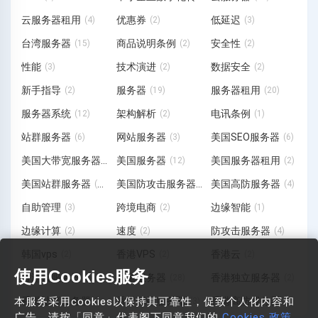
云服务器租用
优惠券
低延迟
(4)
(2)
(3)
台湾服务器
商品说明条例
安全性
(15)
(2)
(2)
性能
技术演进
数据安全
(3)
(2)
(2)
新手指导
服务器
服务器租用
(2)
(19)
(20)
服务器系统
架构解析
电讯条例
(12)
(2)
(1)
站群服务器
网站服务器
美国SEO服务器
(6)
(3)
(6)
美国大带宽服务器
美国服务器
美国服务器租用
(1)
(12)
(2)
美国站群服务器
美国防攻击服务器
美国高防服务器
(19)
(3)
(4)
自助管理
跨境电商
边缘智能
(3)
(2)
(1)
边缘计算
速度
防攻击服务器
(2)
(2)
(4)
韩国vps
香港VPS
香港云
(2)
(2)
(2)
使用Cookies服务
香港云服务器
香港服务器
香港独立服务器
(6)
(28)
(2)
本服务采用cookies以保持其可靠性，促致个人化内容和
香港站群服务器
香港网站服务器
香港高防服务器
(11)
(3)
(7)
广告。请按「同意」代表阁下同意我们的
Cookies 政策