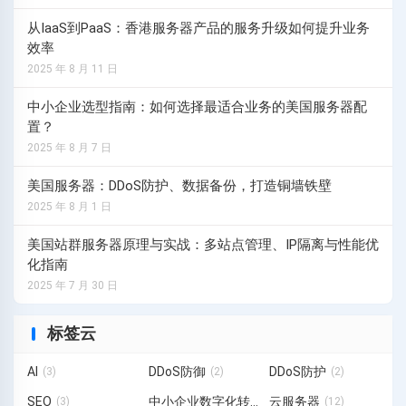
从IaaS到PaaS：香港服务器产品的服务升级如何提升业务
效率
2025 年 8 月 11 日
中小企业选型指南：如何选择最适合业务的美国服务器配
置？
2025 年 8 月 7 日
美国服务器：DDoS防护、数据备份，打造铜墙铁壁
2025 年 8 月 1 日
美国站群服务器原理与实战：多站点管理、IP隔离与性能优
化指南
2025 年 7 月 30 日
标签云
AI
DDoS防御
DDoS防护
(3)
(2)
(2)
SEO
中小企业数字化转型
云服务器
(3)
(3)
(12)