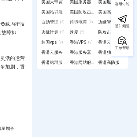
美国大带宽服务器
美国服务器
美国服务器租用
(1)
(12)
(2)
群组讨论
美国站群服务器
美国防攻击服务器
美国高防服务器
(19)
(3)
(4)
自助管理
跨境电商
边缘智能
(3)
(2)
(1)
。负载均衡技
通知频道
边缘计算
速度
防攻击服务器
到故障排
(2)
(2)
(4)
韩国vps
香港VPS
香港云
(2)
(2)
(2)
工单帮助
香港云服务器
香港服务器
香港独立服务器
(6)
(28)
(2)
、灵活的运营
香港站群服务器
香港网站服务器
香港高防服务器
(11)
(3)
(7)
竞争加剧，香
流量增长