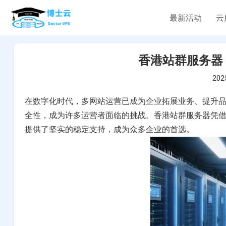
最新活动
云
定制服务
定制服务
定制服务
云服务器
服务器租用
企业介绍
香港站群服务器
有定制需求？对产品有
有定制需求？对产品有
有定制需求？对产品有
香港云服务器
香港服务器
关于我们
202
疑问？云产品均接受定
疑问？云产品均接受定
疑问？云产品均接受定
选择您的香港云主机计划
选择您的香港云主机计划
制，购买请联系TG
制，购买请联系TG
制，购买请联系TG
在数字化时代，多网站运营已成为企业拓展业务、提升
中国香港汇港电讯 WT
bellavps
bellavps
bellavps
全性，成为许多运营者面临的挑战。香港站群服务器凭
新加坡云服务器
美国网站服务器
中心
提供了坚实的稳定支持，成为众多企业的首选。
新加坡vps云服务器租用完美计
选择您的美国网站服务器计划
美国云服务器
韩国服务器
美国云服务器租用优惠计划，
选择您的韩国服务器计划
理
香港服务器
选择您的香港服务器计划