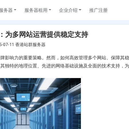
服务器
服务器租用
企业介绍
推广注册
：为多网站运营提供稳定支持
日本云服务器
美国站群服务器
联系我们
韩国云服务
美国SEO
帮助中心
5-07-11
香港站群服务器
选择您的日本云主机计划
选择您的美国高速服务器计划
韩国服务器租用
选择您的美国S
品牌影响力的重要策略。然而，如何高效管理多个网站、保障其
T 数据
中国香港沙田电信 CTG 数据
韩国首尔 K
借其独特的地理位置、先进的网络基础设施及全面的技术支持，
泰国云服务器
香港高速服务器
越南云服务
香港站群服
中心
划
泰国云服务器租用，请联系客户经理
选择您的香港高速服务器计划
越南云服务器租
选择您的香港站
柬埔寨服务器
日本服务器
台湾服务器
请联系客户经
柬埔寨服务器租用优惠计划，请联系客户经
选择您的日本服务器计划
选择您的台湾服
理
新加坡服务器
菲律宾服务
选择您的新加坡服务器计划
选择您的菲律宾