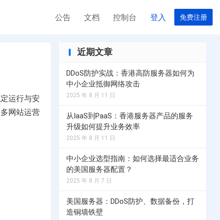
公告
文档
控制台
登入
免费注册
近期文章
器
服务器
台湾云服务器
美国高速服务器
合作伙伴
DDoS防护实战：香港高防服务器如何为
中小企业抵御网络攻击
完美计划
EO服务器计划
租用台湾云服务器计划，请联系服务器经理
选择您的美国服务器计划
2025 年 8 月 11 日
稳定运行与安
T 数据中心
为多网站运营
器
务器
菲律宾云服务器
美国高防服务器
从IaaS到PaaS：香港服务器产品的服务
升级如何提升业务效率
用，请联系客户经理
群服务器计划
菲律宾云服务器租用，请联系客户经理
选择您的美国高防服务器计划
2025 年 8 月 11 日
越南服务器
中小企业选型指南：如何选择最适合业务
务器计划
选择您的越南服务器计划
的美国服务器配置？
2025 年 8 月 7 日
器
香港独享服务器
美国服务器：DDoS防护、数据备份，打
服务器计划
选择您的香港独享服务器服务器计划
造铜墙铁壁