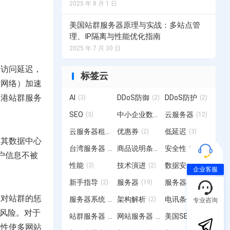
2025 年 8 月 1 日
荷兰服务器
美国站群服务器原理与实战：多站点管
务器计划
选择您的荷兰服务器计划
理、IP隔离与性能优化指南
2025 年 7 月 30 日
的访问延迟，
标签云
务器计划
发网络）加速
香港站群服务
AI
DDoS防御
DDoS防护
(3)
(2)
(2)
SEO
中小企业数字化转型
云服务器
(3)
(3)
(12)
云服务器租用
优惠券
低延迟
(4)
(2)
(3)
。其数据中心
台湾服务器
商品说明条例
安全性
(15)
(2)
(2)
户信息不被
性能
技术演进
数据安全
(3)
(2)
(2)
企业客服
新手指导
服务器
服务器租用
(2)
(19)
(20)
擎对站群的惩
服务器系统
架构解析
电讯条例
(12)
(2)
(1)
专业咨询
锁风险。对于
站群服务器
网站服务器
美国SEO服务器
(6)
(3)
(6)
活性使多网站