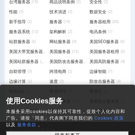
台湾服务器
商品说明条例
安全性
(15)
(2)
(2)
性能
技术演进
数据安全
(3)
(2)
(2)
新手指导
服务器
服务器租用
(2)
(19)
(20)
服务器系统
架构解析
电讯条例
(12)
(2)
(1)
站群服务器
网站服务器
美国SEO服务器
(6)
(3)
(6)
美国大带宽服务器
美国服务器
美国服务器租用
(1)
(12)
(2)
美国站群服务器
美国防攻击服务器
美国高防服务器
(19)
(3)
(4)
自助管理
跨境电商
边缘智能
(3)
(2)
(1)
边缘计算
速度
防攻击服务器
(2)
(2)
(4)
韩国vps
香港VPS
香港云
(2)
(2)
(2)
使用Cookies服务
香港云服务器
香港服务器
香港独立服务器
(6)
(28)
(2)
本服务采用cookies以保持其可靠性，促致个人化内容和
香港站群服务器
香港网站服务器
香港高防服务器
(11)
(3)
(7)
广告。请按「同意」代表阁下同意我们的
Cookies 政策
以及
服务条款
。
博士云Copyright © 2026