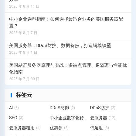
2025 年 8 月 11 日
中小企业选型指南：如何选择最适合业务的美国服务器配
置？
2025 年 8 月 7 日
美国服务器：DDoS防护、数据备份，打造铜墙铁壁
2025 年 8 月 1 日
美国站群服务器原理与实战：多站点管理、IP隔离与性能优
化指南
2025 年 7 月 30 日
标签云
AI
DDoS防御
DDoS防护
(3)
(2)
(2)
SEO
中小企业数字化转型
云服务器
(3)
(3)
(12)
云服务器租用
优惠券
低延迟
(4)
(2)
(3)