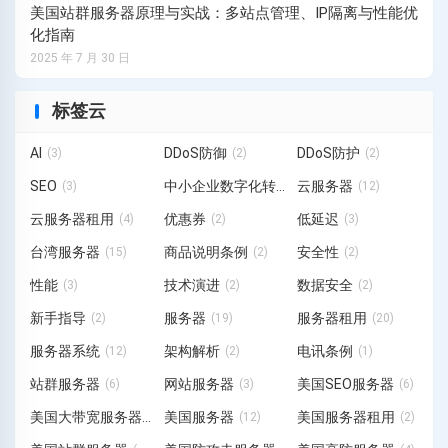
美国站群服务器原理与实战：多站点管理、IP隔离与性能优
化指南
2025 年 7 月 30 日
标签云
AI
DDoS防御
DDoS防护
(3)
(2)
(2)
SEO
中小企业数字化转型
云服务器
(3)
(3)
(12)
云服务器租用
优惠券
低延迟
(4)
(2)
(3)
台湾服务器
商品说明条例
安全性
(15)
(2)
(2)
性能
技术演进
数据安全
(3)
(2)
(2)
新手指导
服务器
服务器租用
(2)
(19)
(20)
服务器系统
架构解析
电讯条例
(12)
(2)
(1)
站群服务器
网站服务器
美国SEO服务器
(6)
(3)
(6)
美国大带宽服务器
美国服务器
美国服务器租用
(1)
(12)
(2)