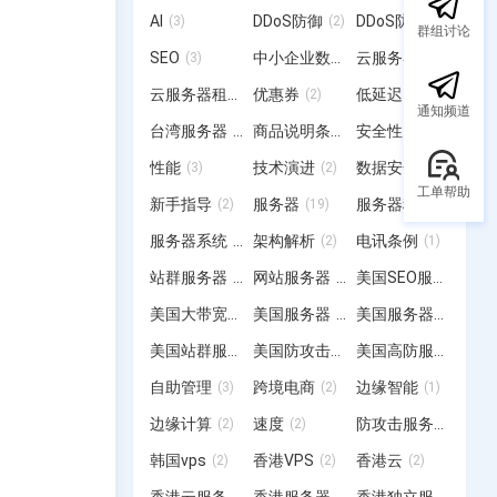
AI
DDoS防御
DDoS防护
(3)
(2)
(2)
群组讨论
SEO
中小企业数字化转型
云服务器
(3)
(3)
(12)
云服务器租用
优惠券
低延迟
(4)
(2)
(3)
通知频道
台湾服务器
商品说明条例
安全性
(15)
(2)
(2)
性能
技术演进
数据安全
(3)
(2)
(2)
工单帮助
新手指导
服务器
服务器租用
(2)
(19)
(20)
服务器系统
架构解析
电讯条例
(12)
(2)
(1)
站群服务器
网站服务器
美国SEO服务器
(6)
(3)
(6)
美国大带宽服务器
美国服务器
美国服务器租用
(1)
(12)
(2)
美国站群服务器
美国防攻击服务器
美国高防服务器
(19)
(3)
(4)
自助管理
跨境电商
边缘智能
(3)
(2)
(1)
边缘计算
速度
防攻击服务器
(2)
(2)
(4)
韩国vps
香港VPS
香港云
(2)
(2)
(2)
香港云服务器
香港服务器
香港独立服务器
(6)
(28)
(2)