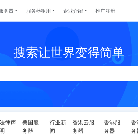
服务器
服务器租用
企业介绍
推广注册
日本云服务器
美国站群服务器
联系我们
韩国云服务
美国SEO
帮助中心
搜索让世界变得简单
选择您的日本云主机计划
选择您的美国高速服务器计划
韩国服务器租用
选择您的美国S
T 数据
中国香港沙田电信 CTG 数据
韩国首尔 K
泰国云服务器
香港高速服务器
越南云服务
香港站群服
中心
划
泰国云服务器租用，请联系客户经理
选择您的香港高速服务器计划
越南云服务器租
选择您的香港站
柬埔寨服务器
日本服务器
台湾服务器
请联系客户经
柬埔寨服务器租用优惠计划，请联系客户经
选择您的日本服务器计划
选择您的台湾服
理
法律声
美国服
行业新
香港云服
香港服
香
新加坡服务器
菲律宾服务
明
务器
闻
务器
务器
务
选择您的新加坡服务器计划
选择您的菲律宾