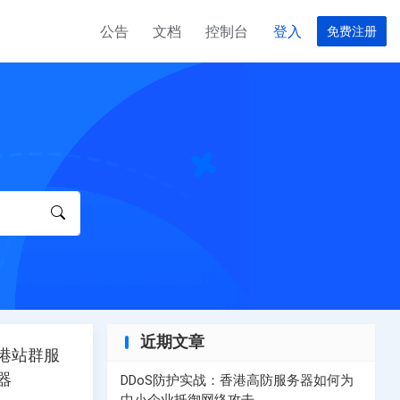
公告
文档
控制台
登入
免费注册
器
服务器
台湾云服务器
美国高速服务器
合作伙伴
完美计划
EO服务器计划
租用台湾云服务器计划，请联系服务器经理
选择您的美国服务器计划
T 数据中心
器
务器
菲律宾云服务器
美国高防服务器
用，请联系客户经理
群服务器计划
菲律宾云服务器租用，请联系客户经理
选择您的美国高防服务器计划
越南服务器
务器计划
选择您的越南服务器计划
近期文章
港站群服
器
香港独享服务器
器
DDoS防护实战：香港高防服务器如何为
服务器计划
选择您的香港独享服务器服务器计划