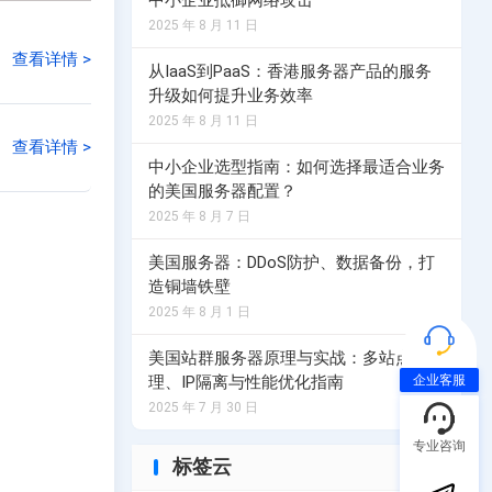
中小企业抵御网络攻击
2025 年 8 月 11 日
荷兰服务器
查看详情 >
从IaaS到PaaS：香港服务器产品的服务
务器计划
选择您的荷兰服务器计划
升级如何提升业务效率
2025 年 8 月 11 日
查看详情 >
中小企业选型指南：如何选择最适合业务
务器计划
的美国服务器配置？
2025 年 8 月 7 日
美国服务器：DDoS防护、数据备份，打
造铜墙铁壁
2025 年 8 月 1 日
美国站群服务器原理与实战：多站点管
企业客服
理、IP隔离与性能优化指南
2025 年 7 月 30 日
专业咨询
标签云