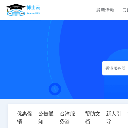
最新活动
云
定制服务
定制服务
定制服务
云服务器
服务器租用
企业介绍
有定制需求？对产品有
有定制需求？对产品有
有定制需求？对产品有
香港云服务器
香港服务器
关于我们
疑问？云产品均接受定
疑问？云产品均接受定
疑问？云产品均接受定
选择您的香港云主机计划
选择您的香港云主机计划
制，购买请联系TG
制，购买请联系TG
制，购买请联系TG
中国香港汇港电讯 WT
bellavps
bellavps
bellavps
新加坡云服务器
美国网站服务器
中心
新加坡vps云服务器租用完美计
选择您的美国网站服务器计划
美国云服务器
韩国服务器
美国云服务器租用优惠计划，
选择您的韩国服务器计划
理
优惠促
公告通
台湾服
帮助文
新人引
香港服务器
销
知
务器
档
导
选择您的香港服务器计划