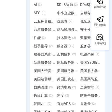
AI
DDoS防御
DDoS防护
(3)
(2)
(2)
群组讨论
SEO
中小企业数字化转型
云服务器
(3)
(3)
(12)
云服务器租用
优惠券
低延迟
(4)
(2)
(3)
通知频道
台湾服务器
商品说明条例
安全性
(15)
(2)
(2)
性能
技术演进
数据安全
(3)
(2)
(2)
工单帮助
新手指导
服务器
服务器租用
(2)
(19)
(20)
服务器系统
架构解析
电讯条例
(12)
(2)
(1)
站群服务器
网站服务器
美国SEO服务器
(6)
(3)
(6)
美国大带宽服务器
美国服务器
美国服务器租用
(1)
(12)
(2)
美国站群服务器
美国防攻击服务器
美国高防服务器
(19)
(3)
(4)
自助管理
跨境电商
边缘智能
(3)
(2)
(1)
边缘计算
速度
防攻击服务器
(2)
(2)
(4)
韩国vps
香港VPS
香港云
(2)
(2)
(2)
香港云服务器
香港服务器
香港独立服务器
(6)
(28)
(2)