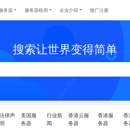
服务器
服务器租用
企业介绍
推广注册
日本云服务器
美国站群服务器
联系我们
韩国云服务
美国SEO
帮助中心
搜索让世界变得简单
选择您的日本云主机计划
选择您的美国高速服务器计划
韩国服务器租用
选择您的美国S
T 数据
中国香港沙田电信 CTG 数据
韩国首尔 K
泰国云服务器
香港高速服务器
越南云服务
香港站群服
中心
划
泰国云服务器租用，请联系客户经理
选择您的香港高速服务器计划
越南云服务器租
选择您的香港站
柬埔寨服务器
日本服务器
台湾服务器
请联系客户经
柬埔寨服务器租用优惠计划，请联系客户经
选择您的日本服务器计划
选择您的台湾服
理
法律声
美国服
行业新
香港云服
香港服
香
新加坡服务器
菲律宾服务
明
务器
闻
务器
务器
务
选择您的新加坡服务器计划
选择您的菲律宾