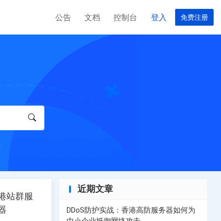
公告
文档
控制台
登入
免费注册
器
服务器
台湾云服务器
美国高速服务器
合作伙伴
完美计划
EO服务器计划
租用台湾云服务器计划，请联系服务器经理
选择您的美国服务器计划
T 数据中心
器
务器
菲律宾云服务器
美国高防服务器
用，请联系客户经理
群服务器计划
菲律宾云服务器租用，请联系客户经理
选择您的美国高防服务器计划
越南服务器
务器计划
选择您的越南服务器计划
近期文章
港站群服
器
香港独享服务器
器
DDoS防护实战：香港高防服务器如何为
服务器计划
选择您的香港独享服务器服务器计划