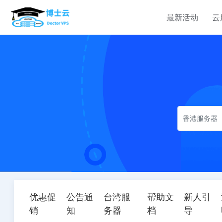
最新活动
云
定制服务
定制服务
定制服务
云服务器
服务器租用
企业介绍
有定制需求？对产品有
有定制需求？对产品有
有定制需求？对产品有
香港云服务器
香港服务器
关于我们
疑问？云产品均接受定
疑问？云产品均接受定
疑问？云产品均接受定
选择您的香港云主机计划
选择您的香港云主机计划
制，购买请联系TG
制，购买请联系TG
制，购买请联系TG
中国香港汇港电讯 WT
bellavps
bellavps
bellavps
新加坡云服务器
美国网站服务器
中心
新加坡vps云服务器租用完美计
选择您的美国网站服务器计划
美国云服务器
韩国服务器
美国云服务器租用优惠计划，
选择您的韩国服务器计划
理
优惠促
公告通
台湾服
帮助文
新人引
香港服务器
销
知
务器
档
导
选择您的香港服务器计划