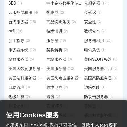
SEO
中小企业数字化转型
云服务器
(3)
(3)
(12)
云服务器租用
优惠券
低延迟
(4)
(2)
(3)
台湾服务器
商品说明条例
安全性
(15)
(2)
(2)
性能
技术演进
数据安全
(3)
(2)
(2)
新手指导
服务器
服务器租用
(2)
(19)
(20)
服务器系统
架构解析
电讯条例
(12)
(2)
(1)
站群服务器
网站服务器
美国SEO服务器
(6)
(3)
(6)
美国大带宽服务器
美国服务器
美国服务器租用
(1)
(12)
(2)
美国站群服务器
美国防攻击服务器
美国高防服务器
(19)
(3)
(4)
自助管理
跨境电商
边缘智能
(3)
(2)
(1)
边缘计算
速度
防攻击服务器
(2)
(2)
(4)
韩国vps
香港VPS
香港云
(2)
(2)
(2)
使用Cookies服务
香港云服务器
香港服务器
香港独立服务器
(6)
(28)
(2)
本服务采用cookies以保持其可靠性，促致个人化内容和
香港站群服务器
香港网站服务器
香港高防服务器
(11)
(3)
(7)